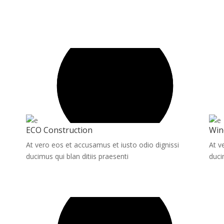
ECO Construction
Win
At vero eos et accusamus et iusto odio dignissi
At v
ducimus qui blan ditiis praesenti
duci