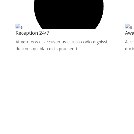
Reception 24/7
Awa
At vero eos et accusamus et iusto odio dignissi
At v
ducimus qui blan ditiis praesenti
duci