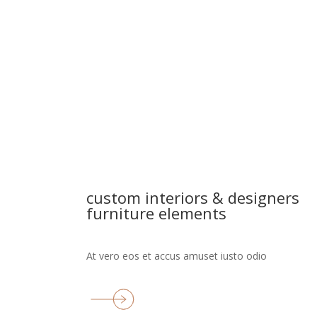
entrance
area, m2
bathroms
custom interiors & designers
furniture elements
At vero eos et accus amuset iusto odio