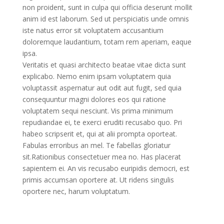
non proident, sunt in culpa qui officia deserunt mollit
anim id est laborum. Sed ut perspiciatis unde omnis
iste natus error sit voluptatem accusantium
doloremque laudantium, totam rem aperiam, eaque
ipsa.
Veritatis et quasi architecto beatae vitae dicta sunt
explicabo. Nemo enim ipsam voluptatem quia
voluptassit aspernatur aut odit aut fugit, sed quia
consequuntur magni dolores eos qui ratione
voluptatem sequi nesciunt. Vis prima minimum
repudiandae ei, te exerci eruditi recusabo quo. Pri
habeo scripserit et, qui at alii prompta oporteat.
Fabulas erroribus an mel. Te fabellas gloriatur
sit.Rationibus consectetuer mea no. Has placerat
sapientem ei. An vis recusabo euripidis democri, est
primis accumsan oportere at. Ut ridens singulis
oportere nec, harum voluptatum.