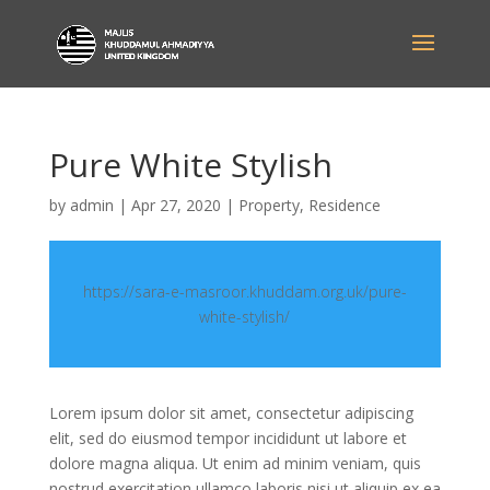
Pure White Stylish
by
admin
|
Apr 27, 2020
|
Property
,
Residence
https://sara-e-masroor.khuddam.org.uk/pure-
white-stylish/
Lorem ipsum dolor sit amet, consectetur adipiscing
elit, sed do eiusmod tempor incididunt ut labore et
dolore magna aliqua. Ut enim ad minim veniam, quis
nostrud exercitation ullamco laboris nisi ut aliquip ex ea